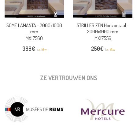
SOME LAMANTA -
2000x1000
STRILLER ZEN Horizontaal -
mm
2000x1000 mm
MX17560
MX17556
386
€
250
€
Ex. Btw
Ex. Btw
ZE VERTROUWEN ONS