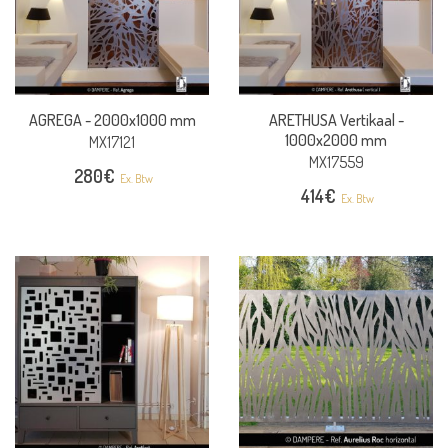
AGREGA -
2000x1000 mm
ARETHUSA Vertikaal -
1000x2000 mm
MX17121
MX17559
280
€
Ex. Btw
414
€
Ex. Btw