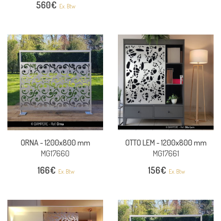
560
€
Ex. Btw
ORNA -
1200x800 mm
OTTO LEM -
1200x800 mm
MG17660
MG17661
166
€
156
€
Ex. Btw
Ex. Btw