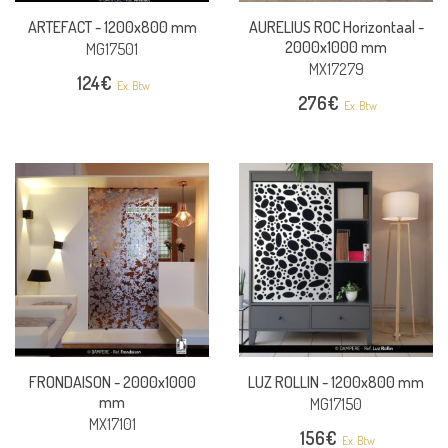
ARTEFACT -
1200x800 mm
AURELIUS ROC Horizontaal -
2000x1000 mm
MG17501
MX17279
124
€
Ex. Btw
276
€
Ex. Btw
FRONDAISON -
2000x1000
LUZ ROLLIN -
1200x800 mm
mm
MG17150
MX17101
156
€
Ex. Btw