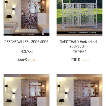
PERCHE VALLEE -
2000x1000
SAINT THAUX Horizontaal -
mm
1200x800 mm
MX17581
MG17664
444
€
200
€
Ex. Btw
Ex. Btw