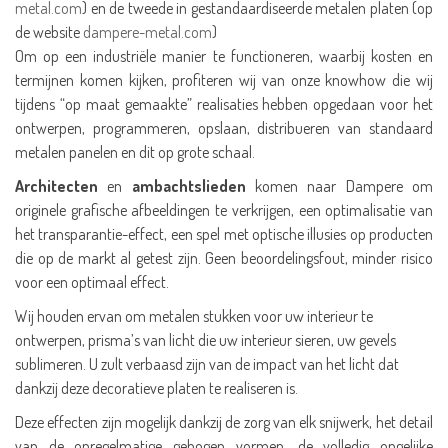
metal.com
) en de tweede in gestandaardiseerde metalen platen (op
de website
dampere-metal.com
)
Om op een industriële manier te functioneren, waarbij kosten en
termijnen komen kijken, profiteren wij van onze knowhow die wij
tijdens “op maat gemaakte” realisaties hebben opgedaan voor het
ontwerpen, programmeren, opslaan, distribueren van standaard
metalen panelen en dit op grote schaal.
Architecten
en
ambachtslieden
komen naar Dampere om
originele grafische afbeeldingen te verkrijgen, een optimalisatie van
het transparantie-effect, een spel met optische illusies op producten
die op de markt al getest zijn. Geen beoordelingsfout, minder risico
voor een optimaal effect.
Wij houden ervan om metalen stukken voor uw interieur te
ontwerpen, prisma’s van licht die uw interieur sieren, uw gevels
sublimeren. U zult verbaasd zijn van de impact van het licht dat
dankzij deze decoratieve platen te realiseren is.
Deze effecten zijn mogelijk dankzij de zorg van elk snijwerk, het detail
van de onregelmatige gebogen vormen, de volledig ongelijke