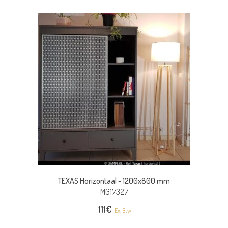
TEXAS Horizontaal -
1200x800 mm
MG17327
111
€
Ex. Btw