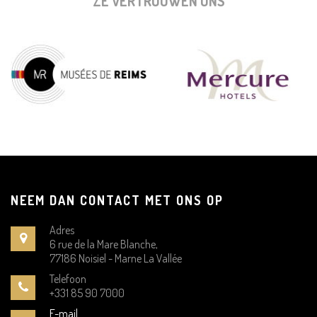
ZE VERTROUWEN ONS
NEEM DAN CONTACT MET ONS OP
Adres
6 rue de la Mare Blanche,
77186 Noisiel - Marne La Vallée
Telefoon
+331 85 90 7000
E-mail