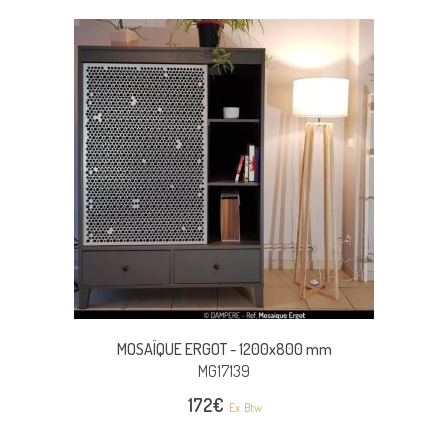
MOSAÏQUE ERGOT -
1200x800 mm
MG17139
172
€
Ex. Btw