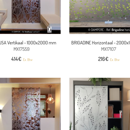
SA Vertikaal -
1000x2000 mm
BRIGADINE Horizontaal -
2000x
MX17559
MX17107
414
€
216
€
Ex. Btw
Ex. Btw