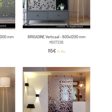
1000 mm
BRIGADINE Verticaal -
800x1200 mm
MG17338
115
€
Ex. Btw