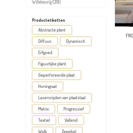
Willekeurig
(39)
Productetiketten
Abstracte plant
FRO
Diffuus
Dynamisch
Erfgoed
Figuurlijke plant
Geperforeerde plaat
Honingraat
Lasersnijden van plaatstaal
Matrix
Progressief
Textiel
Vallend
Wolk
Zeepbel