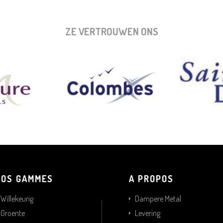
ZE VERTROUWEN ONS
NOS GAMMES
A PROPOS
Willekeurig
Dampere Metal
Groente
Levering