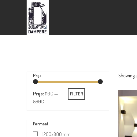
Showing al
Prijs
Prijs:
110€
—
FILTER
560€
Formaat
1200x800 mm