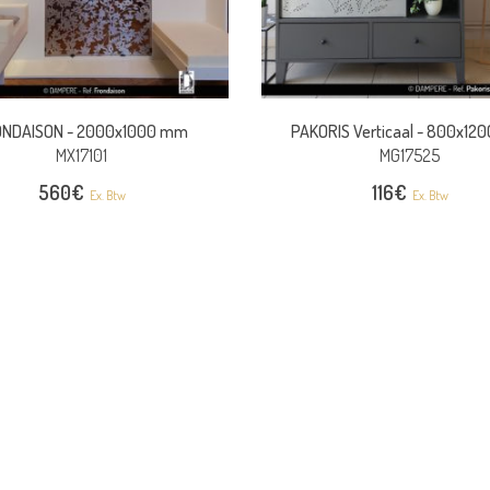
NDAISON -
2000x1000 mm
PAKORIS Verticaal -
800x12
MX17101
MG17525
560
€
116
€
Ex. Btw
Ex. Btw