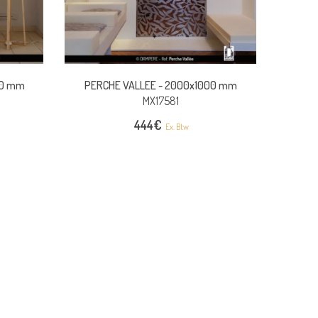
00 mm
PERCHE VALLEE -
2000x1000 mm
MX17581
444
€
Ex. Btw