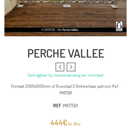
PERCHE VALLEE
Verkrijgbaar bij nieuwe aanvang van voorraad
Formaat 2000x1000mm of Ruwstaal 3 Omkeerbaar patroon Ref :
MX17581
REF :
MX17581
444
€
Ex. Btw