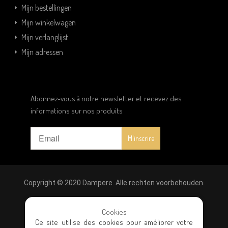
Mijn bestellingen
Mijn winkelwagen
Mijn verlanglijst
Mijn adressen
Abonnez-vous à notre newsletter et recevez des
informations sur nos produits
Copyright © 2020 Dampere. Alle rechten voorbehouden.
Wettelijke vermeldingen
|
Privacybeleid
|
Algemene
Cookies
Ce site utilise des cookies pour améliorer votre
verkoopvoorwaarden