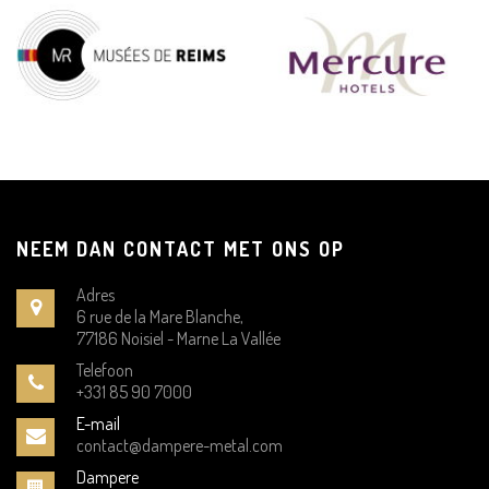
NEEM DAN CONTACT MET ONS OP
Adres
6 rue de la Mare Blanche,
77186 Noisiel - Marne La Vallée
Telefoon
+331 85 90 7000
E-mail
contact@dampere-metal.com
Dampere