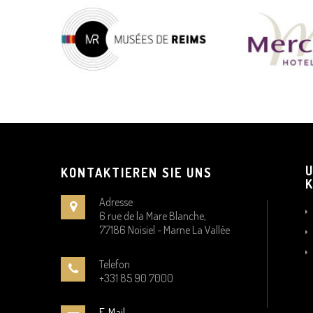
KONTAKTIEREN SIE UNS
Adresse
6 rue de la Mare Blanche,
77186 Noisiel - Marne La Vallée
Telefon
+331 85 90 7000
E-Mail