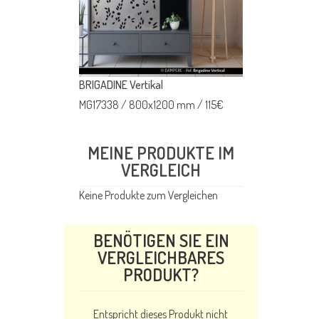
zontal
BRIGADINE Vertikal
BRIGADINE Horiz
1000 mm
/
250
€
MG17338
/
800x1200 mm
/
115
€
MG17133
/
1200
MEINE PRODUKTE IM
VERGLEICH
Keine Produkte zum Vergleichen
BENÖTIGEN SIE EIN
VERGLEICHBARES
PRODUKT?
Entspricht dieses Produkt nicht