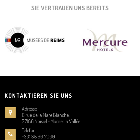
SIE VERTRAUEN UNS BEREITS
KONTAKTIEREN SIE UNS
Adresse
6 rue de la Mare Blanche,
77186 Noisiel - Marne La Vallée
Telefon
+331 85 90 7000