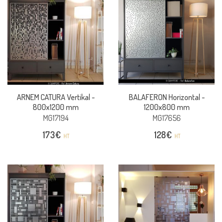
ARNEM CATURA Vertikal -
BALAFERON Horizontal -
800x1200 mm
1200x800 mm
MG17194
MG17656
173
€
128
€
HT
HT