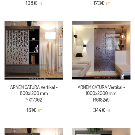
108
€
173
€
HT
HT
ARNEM CATURA Vertikal -
ARNEM CATURA Vertikal -
800x1200 mm
1000x2000 mm
MX17302
MG18249
161
€
344
€
HT
HT