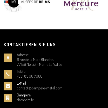
KONTAKTIEREN SIE UNS
Adresse
6 rue de la Mare Blanche,
77186 Noisiel - Marne La Vallée
Telefon
+331 85 90 7000
E-Mail
contact@dampere-metal.com
Dampere
dampere.fr