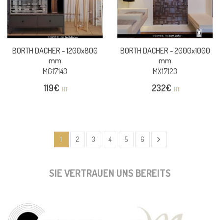
BORTH DACHER -
1200x800
BORTH DACHER -
2000x1000
mm
mm
MG17143
MX17123
119
€
232
€
HT
HT
1
2
3
4
5
6
SIE VERTRAUEN UNS BEREITS