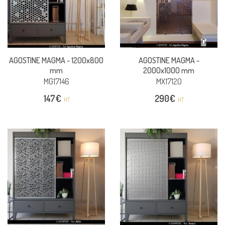
AGOSTINE MAGMA -
1200x800
AGOSTINE MAGMA -
mm
2000x1000 mm
MG17146
MX17120
147
€
290
€
HT
HT