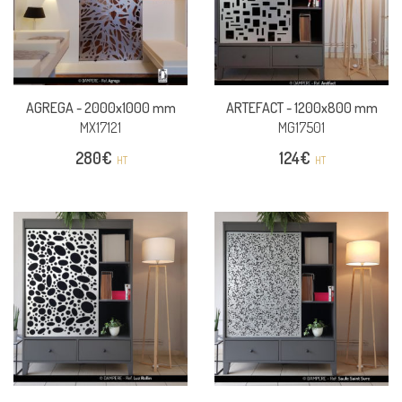
AGREGA -
2000x1000 mm
ARTEFACT -
1200x800 mm
MX17121
MG17501
280
€
124
€
HT
HT