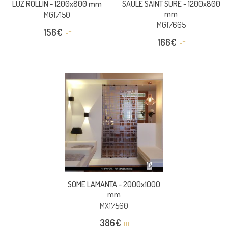
LUZ ROLLIN -
1200x800 mm
SAULE SAINT SURE -
1200x800
mm
MG17150
MG17665
156
€
HT
166
€
HT
SOME LAMANTA -
2000x1000
mm
MX17560
386
€
HT