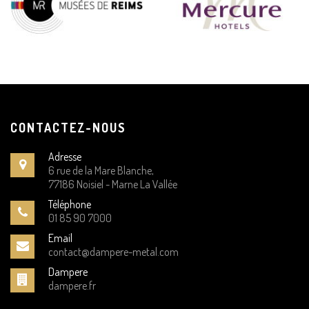
CONTACTEZ-NOUS
Adresse
6 rue de la Mare Blanche,
77186 Noisiel - Marne La Vallée
Téléphone
01 85 90 7000
Email
contact@dampere-metal.com
Dampere
dampere.fr