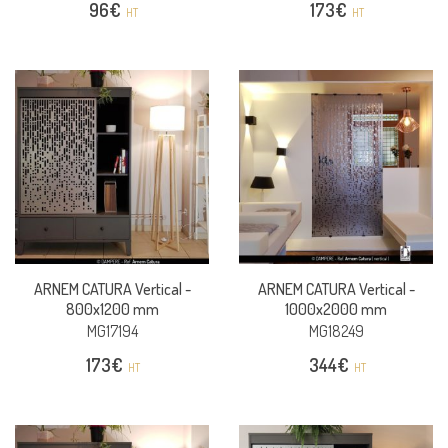
96
€
173
€
HT
HT
ARNEM CATURA Vertical -
ARNEM CATURA Vertical -
800x1200 mm
1000x2000 mm
MG17194
MG18249
173
€
344
€
HT
HT