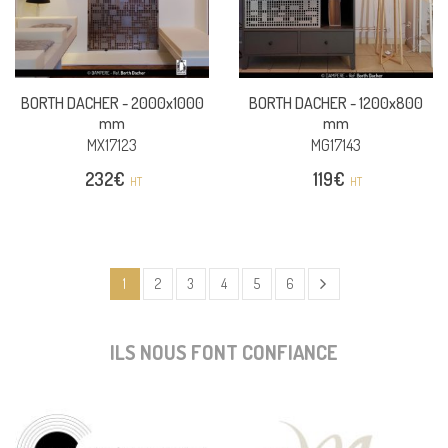
BORTH DACHER -
2000x1000
BORTH DACHER -
1200x800
mm
mm
MX17123
MG17143
232
€
119
€
HT
HT
1
2
3
4
5
6
ILS NOUS FONT CONFIANCE