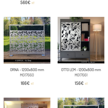
560
€
HT
ORNA -
1200x800 mm
OTTO LEM -
1200x800 mm
MG17660
MG17661
166
€
156
€
HT
HT