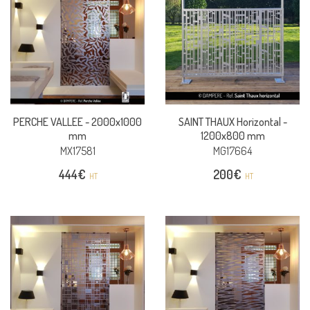
PERCHE VALLEE -
2000x1000
SAINT THAUX Horizontal -
mm
1200x800 mm
MX17581
MG17664
444
€
200
€
HT
HT