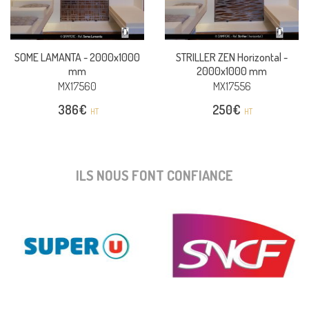
SOME LAMANTA -
2000x1000
STRILLER ZEN Horizontal -
mm
2000x1000 mm
MX17560
MX17556
386
€
250
€
HT
HT
ILS NOUS FONT CONFIANCE