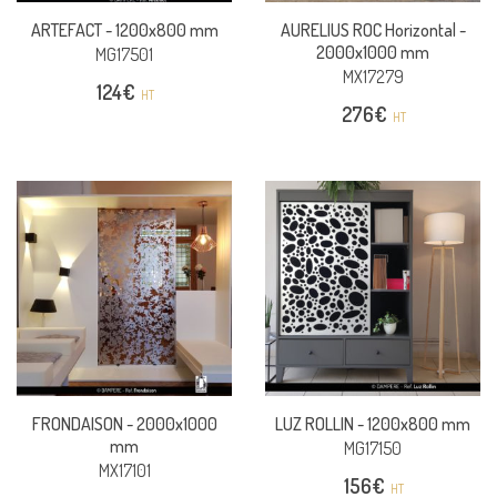
ARTEFACT -
1200x800 mm
AURELIUS ROC Horizontal -
2000x1000 mm
MG17501
MX17279
124
€
HT
276
€
HT
FRONDAISON -
2000x1000
LUZ ROLLIN -
1200x800 mm
mm
MG17150
MX17101
156
€
HT