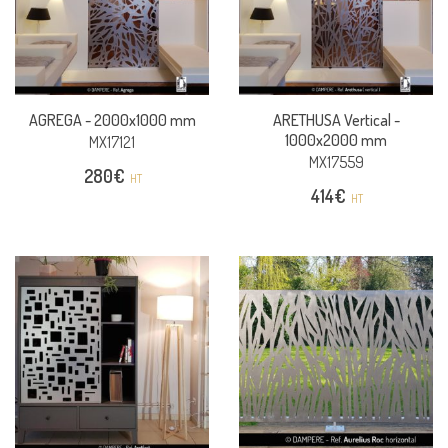
AGREGA -
2000x1000 mm
ARETHUSA Vertical -
1000x2000 mm
MX17121
MX17559
280
€
HT
414
€
HT