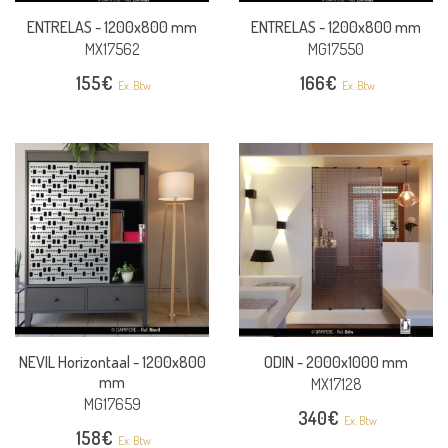
ENTRELAS -
1200x800 mm
ENTRELAS -
1200x800 mm
MX17562
MG17550
155
€
166
€
Ex. Btw
Ex. Btw
NEVIL Horizontaal -
1200x800
ODIN -
2000x1000 mm
mm
MX17128
MG17659
340
€
Ex. Btw
158
€
Ex. Btw