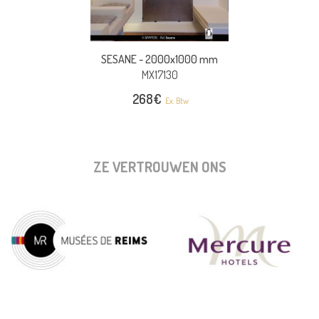
SESANE -
2000x1000 mm
MX17130
268
€
Ex. Btw
ZE VERTROUWEN ONS