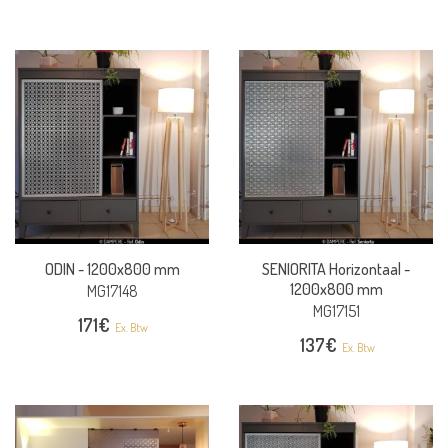
ODIN -
1200x800 mm
SENIORITA Horizontaal -
1200x800 mm
MG17148
MG17151
171
€
Ex. Btw
137
€
Ex. Btw