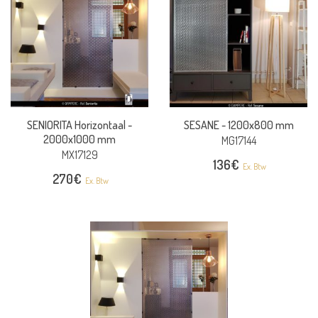
SENIORITA Horizontaal -
SESANE -
1200x800 mm
2000x1000 mm
MG17144
MX17129
136
€
Ex. Btw
270
€
Ex. Btw