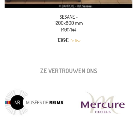
SESANE -
1200x800 mm
MG17144
136
€
Ex. Btw
ZE VERTROUWEN ONS