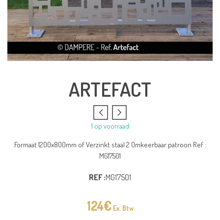
ARTEFACT
1 op voorraad
Formaat 1200x800mm of Verzinkt staal 2 Omkeerbaar patroon Ref :
MG17501
REF :
MG17501
124
€
Ex. Btw