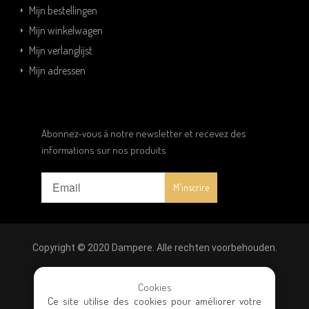
Mijn bestellingen
Mijn winkelwagen
Mijn verlanglijst
Mijn adressen
Abonnez-vous à notre newsletter et recevez des
informations sur nos produits
Copyright © 2020 Dampere. Alle rechten voorbehouden.
Wettelijke vermeldingen
|
Privacybeleid
|
Algemene
Cookies
Ce site utilise des cookies pour améliorer votre
verkoopvoorwaarden