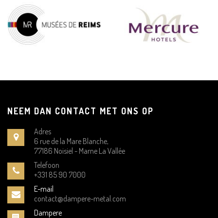
NEEM DAN CONTACT MET ONS OP
Adres
6 rue de la Mare Blanche,
77186 Noisiel - Marne La Vallée
Telefoon
+331 85 90 7000
E-mail
contact@dampere-metal.com
Dampere