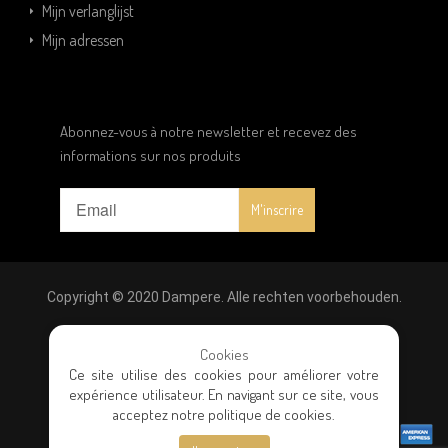
Mijn verlanglijst
Mijn adressen
Abonnez-vous à notre newsletter et recevez des
informations sur nos produits
Copyright © 2020 Dampere. Alle rechten voorbehouden.
Wettelijke vermeldingen
|
Privacybeleid
|
Algemene
Cookies
Ce site utilise des cookies pour améliorer votre
verkoopvoorwaarden
expérience utilisateur. En navigant sur ce site, vous
acceptez notre politique de cookies.