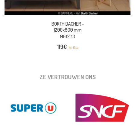
BORTH DACHER -
1200x800 mm
MG17143
119
€
Ex. Btw
ZE VERTROUWEN ONS