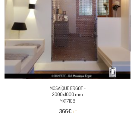
MOSAÏQUE ERGOT -
2000x1000 mm
MX17108
366
€
HT