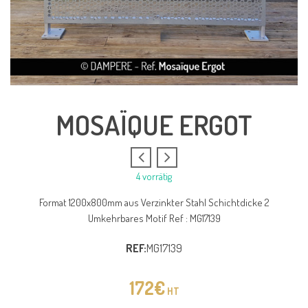
MOSAÏQUE ERGOT
4 vorrätig
Format 1200x800mm aus Verzinkter Stahl Schichtdicke 2
Umkehrbares Motif Ref : MG17139
REF:
MG17139
172
€
HT