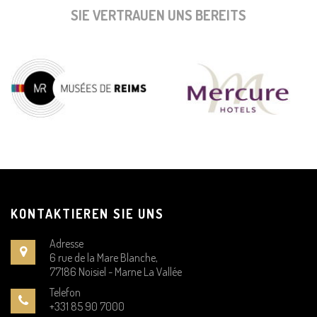
SIE VERTRAUEN UNS BEREITS
KONTAKTIEREN SIE UNS
Adresse
6 rue de la Mare Blanche,
77186 Noisiel - Marne La Vallée
Telefon
+331 85 90 7000