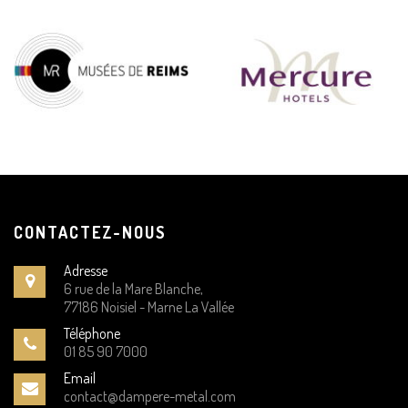
CONTACTEZ-NOUS
Adresse
6 rue de la Mare Blanche,
77186 Noisiel - Marne La Vallée
Téléphone
01 85 90 7000
Email
contact@dampere-metal.com