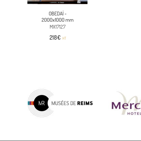
OBEDAÏ -
2000x1000 mm
MX17127
218
€
HT