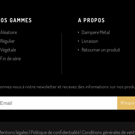
NOS GAMMES
A PROPOS
Aléatoire
Dampere Métal
Régulier
Livraison
Végétale
Retourner un produit
Fin de série
onnez-vous à notre newsletter et recevez des informations sur nos produ
Mentions légales
|
Politique de confidentialité
|
Conditions générales de vent