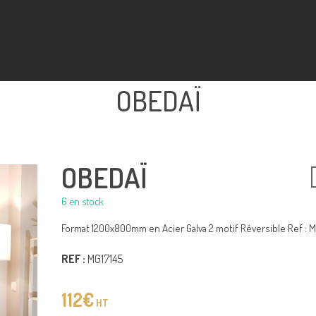
OBEDAÏ
OBEDAÏ
6 en stock
Format 1200x800mm en Acier Galva 2 motif Réversible Ref : M
REF :
MG17145
112
€
HT