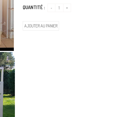
QUANTITÉ :
AJOUTER AU PANIER
TOLE CADE Vertical
URBIS AURORA
00 mm
/
290
€
MX17103
/
1000x2000 mm
/
246
€
MX17102
/
2000x1