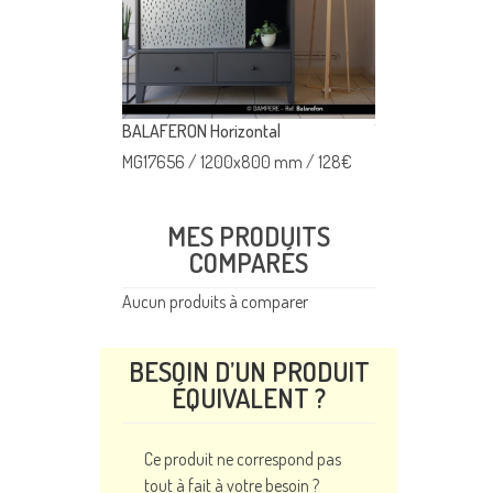
BALAFERON Horizontal
TOU MURA
000 mm
/
218
€
MG17656
/
1200x800 mm
/
128
€
MG17667
/
1200
MES PRODUITS
COMPARÉS
Aucun produits à comparer
BESOIN D’UN PRODUIT
ÉQUIVALENT ?
Ce produit ne correspond pas
tout à fait à votre besoin ?