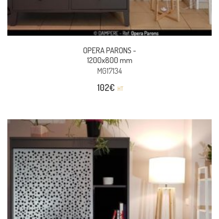
OPERA PARONS -
1200x800 mm
MG17134
102
€
HT