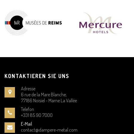
KONTAKTIEREN SIE UNS
Adresse
6 rue de la Mare Blanche,
77186 Noisiel - Marne La Vallée
Telefon
+331 85 90 7000
E-Mail
contact@dampere-metal.com