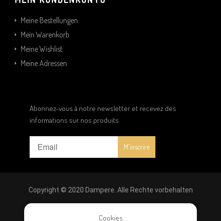
Meine Bestellungen
Mein Warenkorb
Meine Wishlist
Meine Adressen
Abonnez-vous à notre newsletter et recevez des
informations sur nos produits
Copyright © 2020 Dampere. Alle Rechte vorbehalten
Rechtliche Hinweise
|
Datenschutz
|
Allgemeine
Cookies