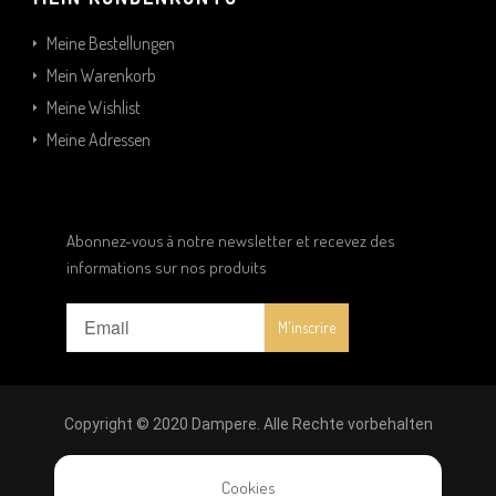
Meine Bestellungen
Mein Warenkorb
Meine Wishlist
Meine Adressen
Abonnez-vous à notre newsletter et recevez des
informations sur nos produits
Copyright © 2020 Dampere. Alle Rechte vorbehalten
Rechtliche Hinweise
|
Datenschutz
|
Allgemeine
Cookies