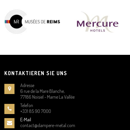
KONTAKTIEREN SIE UNS
Adresse
6 rue de la Mare Blanche,
77186 Noisiel - Marne La Vallée
Telefon
+331 85 90 7000
E-Mail
contact@dampere-metal.com