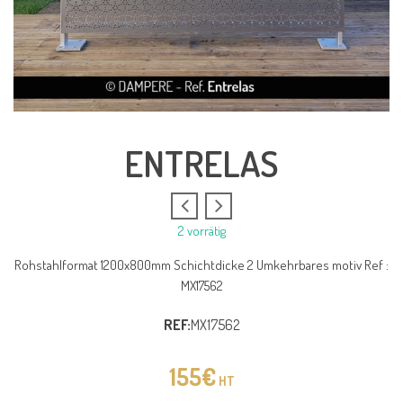
ENTRELAS
2 vorrätig
Rohstahlformat 1200x800mm Schichtdicke 2 Umkehrbares motiv Ref :
MX17562
REF:
MX17562
155
€
HT