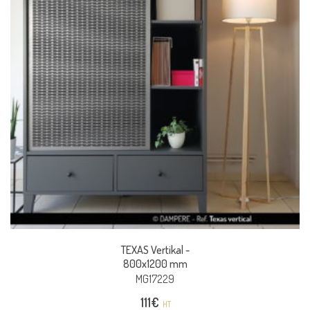
TEXAS Vertikal -
800x1200 mm
MG17229
111
€
HT