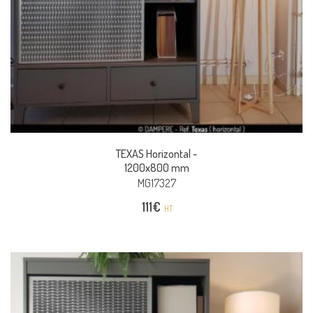
TEXAS Horizontal -
1200x800 mm
MG17327
111
€
HT