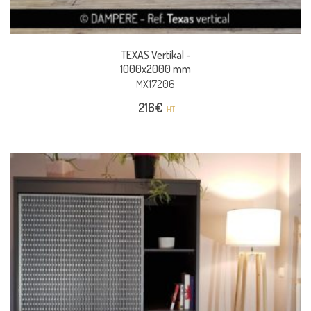
TEXAS Vertikal -
1000x2000 mm
MX17206
216
€
HT