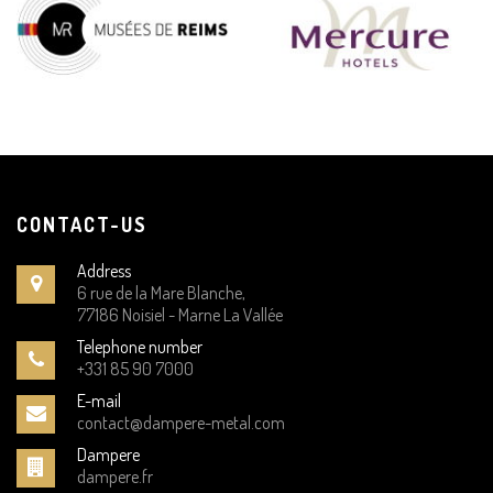
CONTACT-US
Address
6 rue de la Mare Blanche,
77186 Noisiel - Marne La Vallée
Telephone number
+331 85 90 7000
E-mail
contact@dampere-metal.com
Dampere
dampere.fr