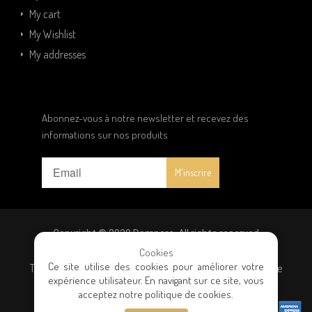
My cart
My Wishlist
My addresses
Abonnez-vous à notre newsletter et recevez des
informations sur nos produits
Copyright © 2020 Dampere. All rights reserved
Cookies
Ce site utilise des cookies pour améliorer votre
Terms and conditions
|
Privacy policy
|
General terms of sale
expérience utilisateur. En navigant sur ce site, vous
acceptez notre politique de cookies.