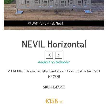
NEVIL Horizontal
Available on backorder
1200x800mm format in Galvanised steel 2 Horizontal pattern SKU:
MG17659
SKU:
MG17659
€
158
HT