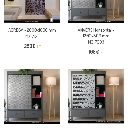
AGREGA -
2000x1000 mm
ANVERS Horizontal -
1200x800 mm
MX17121
MG17693
280
€
HT
108
€
HT