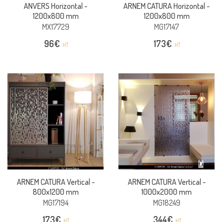
ANVERS Horizontal -
ARNEM CATURA Horizontal -
1200x800 mm
1200x800 mm
MX17729
MG17147
96
€
173
€
HT
HT
ARNEM CATURA Vertical -
ARNEM CATURA Vertical -
800x1200 mm
1000x2000 mm
MG17194
MG18249
173
€
344
€
HT
HT