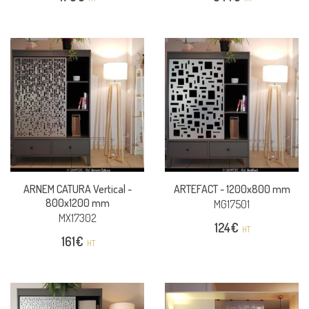
ARNEM CATURA Vertical -
ARTEFACT -
1200x800 mm
800x1200 mm
MG17501
MX17302
124
€
HT
161
€
HT