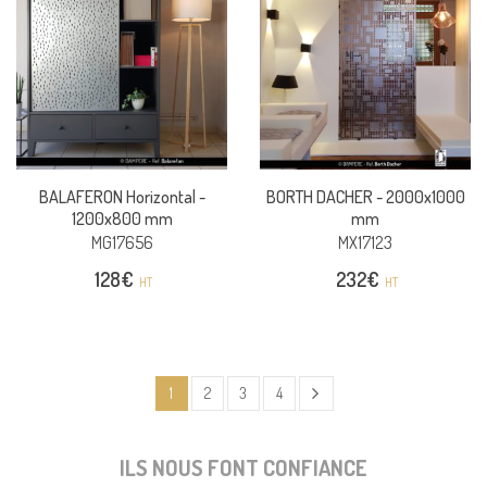
BALAFERON Horizontal -
BORTH DACHER -
2000x1000
1200x800 mm
mm
MG17656
MX17123
128
€
232
€
HT
HT
1
2
3
4
ILS NOUS FONT CONFIANCE