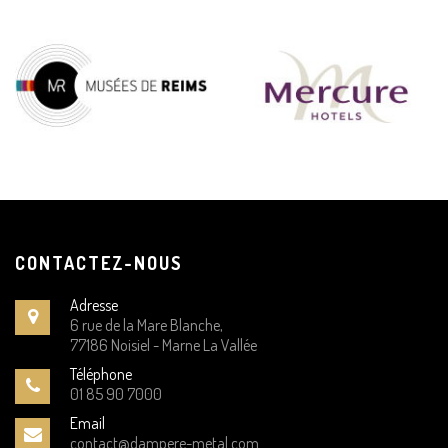
CONTACTEZ-NOUS
Adresse
6 rue de la Mare Blanche,
77186 Noisiel - Marne La Vallée
Téléphone
01 85 90 7000
Email
contact@dampere-metal.com