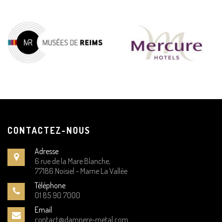
CONTACTEZ-NOUS
Adresse
6 rue de la Mare Blanche,
77186 Noisiel - Marne La Vallée
Téléphone
01 85 90 7000
Email
contact@dampere-metal.com