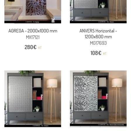
AGREGA -
2000x1000 mm
ANVERS Horizontal -
1200x800 mm
MX17121
MG17693
280
€
HT
108
€
HT