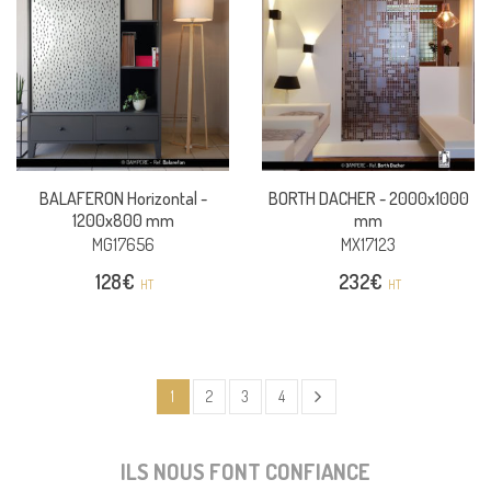
BALAFERON Horizontal -
BORTH DACHER -
2000x1000
1200x800 mm
mm
MG17656
MX17123
128
€
232
€
HT
HT
1
2
3
4
ILS NOUS FONT CONFIANCE