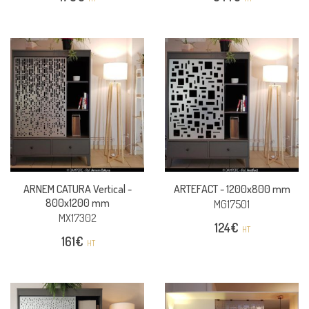
ARNEM CATURA Vertical -
ARTEFACT -
1200x800 mm
800x1200 mm
MG17501
MX17302
124
€
HT
161
€
HT