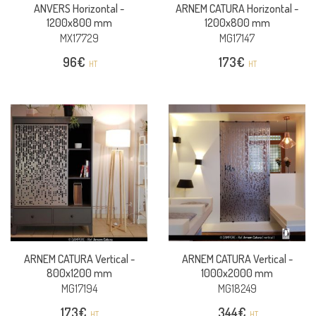
ANVERS Horizontal -
ARNEM CATURA Horizontal -
1200x800 mm
1200x800 mm
MX17729
MG17147
96
€
173
€
HT
HT
ARNEM CATURA Vertical -
ARNEM CATURA Vertical -
800x1200 mm
1000x2000 mm
MG17194
MG18249
173
€
344
€
HT
HT