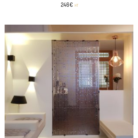
246
€
HT