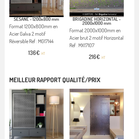
SESANE -
1200x800 mm
BRIGADINE HORIZONTAL -
2000x1000 mm
Format 1200x800mm en
Format 2000x1000mm en
Acier Galva 2 motif
Acier brut 2 motif Horizontal
Réversible Ref : MG17144
Ref : MX17107
136
€
HT
216
€
HT
MEILLEUR RAPPORT QUALITÉ/PRIX