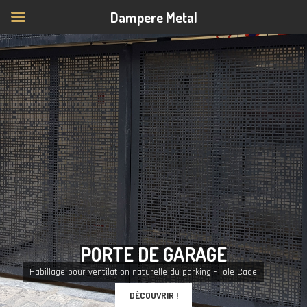
Dampere Metal
P
O
R
T
E
D
E
G
A
R
A
G
E
Habillage pour ventilation naturelle du parking - Tole Cade
DÉCOUVRIR !