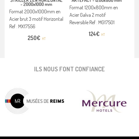
STRILLER ZEN HORIZONTAL
ARTEFACT -
1200x800 mm
-
2000x1000 mm
Format 1200x800mm en
Format 2000x1000mm en
Acier Galva 2 motif
Acier brut 3 motif Horizontal
Reversible Ref : MG17501
Ref : MX17556
124
€
HT
250
€
HT
ILS NOUS FONT CONFIANCE