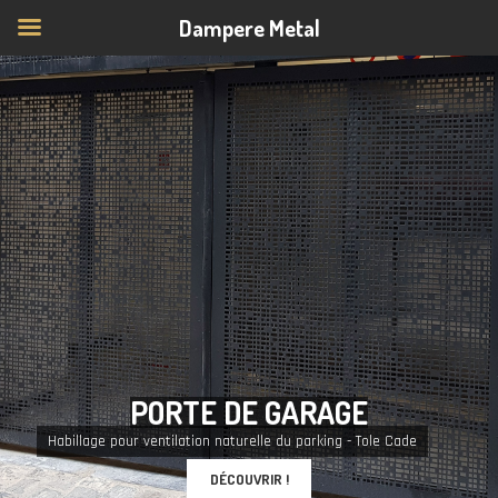
Dampere Metal
P
O
R
T
E
D
E
G
A
R
A
G
E
Habillage pour ventilation naturelle du parking - Tole Cade
DÉCOUVRIR !