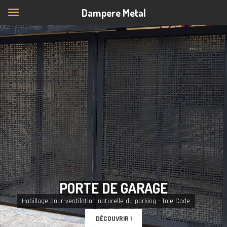
Dampere Metal
P
O
R
T
E
D
E
G
A
R
A
G
E
Habillage pour ventilation naturelle du parking - Tole Cade
DÉCOUVRIR !