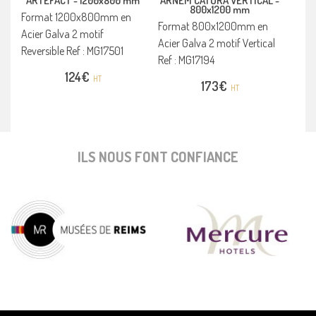
ARTEFACT -
1200x800 mm
ARNEM CATURA VERTICAL -
800x1200 mm
Format 1200x800mm en
Format 800x1200mm en
Acier Galva 2 motif
Acier Galva 2 motif Vertical
Reversible Ref : MG17501
Ref : MG17194
124
€
HT
173
€
HT
ILS NOUS FONT CONFIANCE