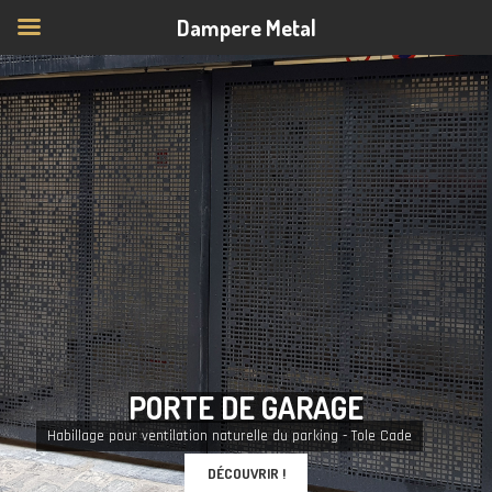
Dampere Metal
P
O
R
T
E
D
E
G
A
R
A
G
E
Habillage pour ventilation naturelle du parking - Tole Cade
DÉCOUVRIR !