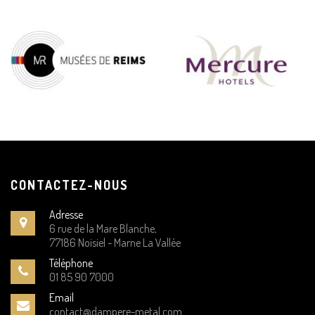
CONTACTEZ-NOUS
Adresse
6 rue de la Mare Blanche,
77186 Noisiel - Marne La Vallée
Téléphone
01 85 90 7000
Email
contact@dampere-metal.com