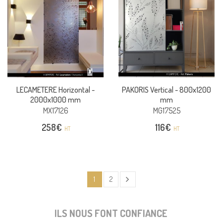
LECAMETERE Horizontal -
PAKORIS Vertical -
800x1200
2000x1000 mm
mm
MX17126
MG17525
258
€
116
€
HT
HT
1
2
ILS NOUS FONT CONFIANCE