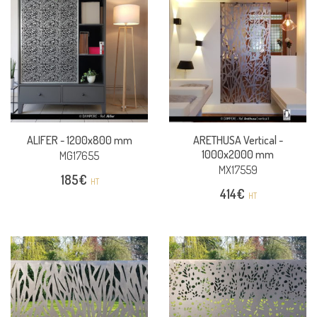
ALIFER -
1200x800 mm
ARETHUSA Vertical -
1000x2000 mm
MG17655
MX17559
185
€
HT
414
€
HT