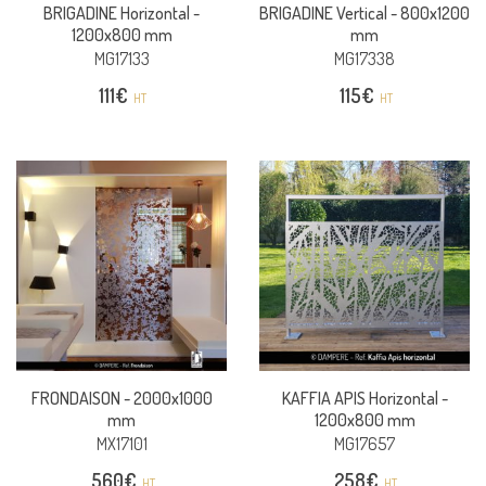
BRIGADINE Horizontal -
BRIGADINE Vertical -
800x1200
1200x800 mm
mm
MG17133
MG17338
111
€
115
€
HT
HT
FRONDAISON -
2000x1000
KAFFIA APIS Horizontal -
mm
1200x800 mm
MX17101
MG17657
560
€
258
€
HT
HT