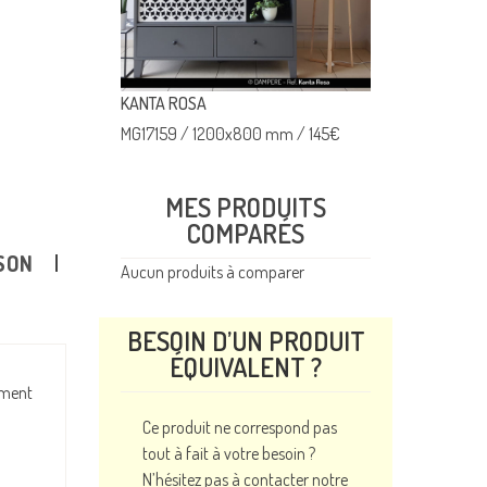
KANTA ROSA
RUBEN ARENA Ho
000 mm
/
216
€
MG17159
/
1200x800 mm
/
145
€
MG17149
/
1200
MES PRODUITS
COMPARÉS
SON
Aucun produits à comparer
BESOIN D’UN PRODUIT
ÉQUIVALENT ?
ement
Ce produit ne correspond pas
tout à fait à votre besoin ?
N’hésitez pas à contacter notre