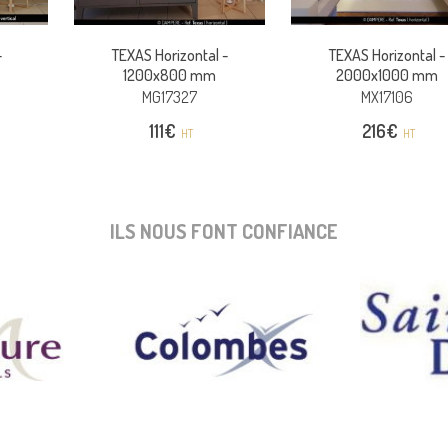
-
TEXAS Horizontal -
TEXAS Horizontal -
1200x800 mm
2000x1000 mm
MG17327
MX17106
111
€
216
€
HT
HT
ILS NOUS FONT CONFIANCE