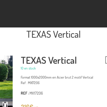
TEXAS Vertical
TEXAS Vertical
10 en stock
Format 1000x2000mm en Acier brut 2 motif Vertical
Ref : MX17206
REF :
MX17206
216
€