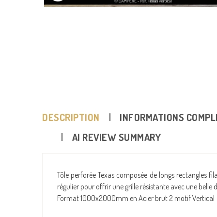
SESANE
SENIORITA Horizontal
mm
/
137
€
MG17144
/
1200x800 mm
/
136
€
MX17129
/
2000x10
DESCRIPTION
INFORMATIONS COMPL
AI REVIEW SUMMARY
Tôle perforée Texas composée de longs rectangles fi
régulier pour offrir une grille résistante avec une belle
Format 1000x2000mm en Acier brut 2 motif Vertical