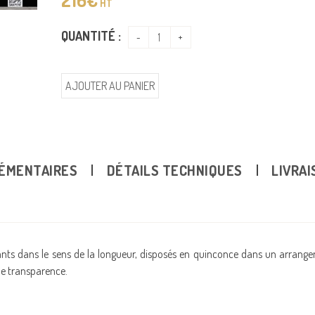
HT
QUANTITÉ :
SESANE
TEXAS Horizontal
AJOUTER AU PANIER
00 mm
/
270
€
MX17130
/
2000x1000 mm
/
268
€
MX17106
/
2000x1
ÉMENTAIRES
DÉTAILS TECHNIQUES
LIVRAI
lants dans le sens de la longueur, disposés en quinconce dans un arrang
 de transparence.