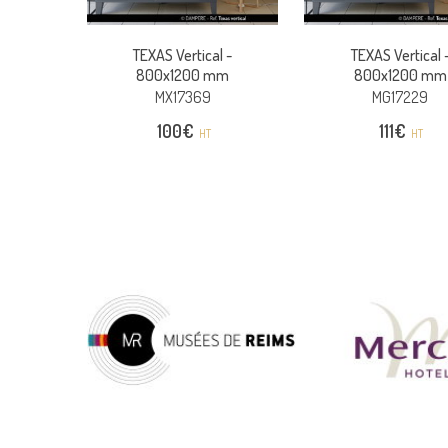
TEXAS Vertical -
TEXAS Vertical 
800x1200 mm
800x1200 mm
MX17369
MG17229
100
€
111
€
HT
HT