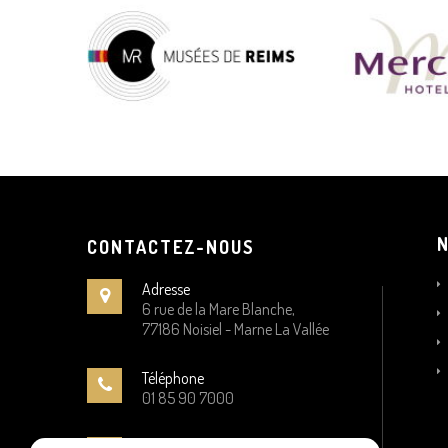
CONTACTEZ-NOUS
Adresse
6 rue de la Mare Blanche,
77186 Noisiel - Marne La Vallée
Téléphone
01 85 90 7000
Email