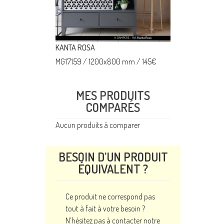
KANTA ROSA
RACONIE Horizon
000 mm
/
216
€
MG17159
/
1200x800 mm
/
145
€
MG17663
/
1200
MES PRODUITS
COMPARÉS
Aucun produits à comparer
BESOIN D’UN PRODUIT
ÉQUIVALENT ?
Ce produit ne correspond pas
tout à fait à votre besoin ?
N’hésitez pas à contacter notre