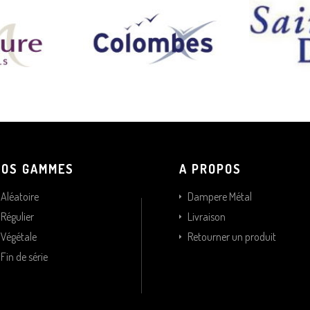
NOS GAMMES
A PROPOS
Aléatoire
Dampere Métal
Régulier
Livraison
Végétale
Retourner un produit
Fin de série