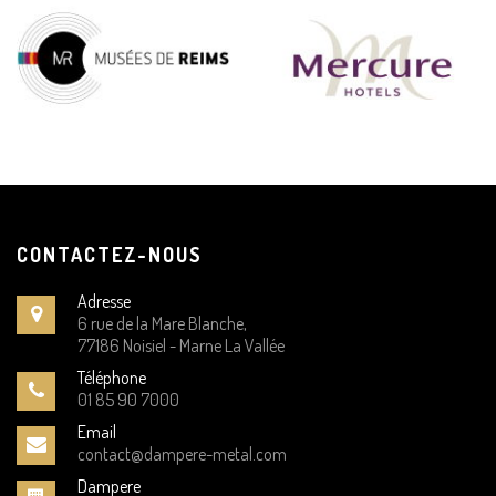
CONTACTEZ-NOUS
Adresse
6 rue de la Mare Blanche,
77186 Noisiel - Marne La Vallée
Téléphone
01 85 90 7000
Email
contact@dampere-metal.com
Dampere