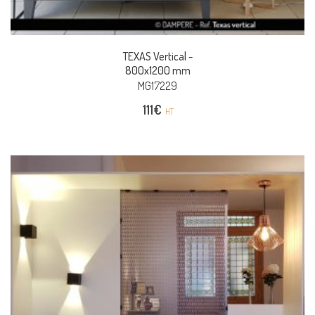
TEXAS Vertical -
800x1200 mm
MG17229
111
€
HT