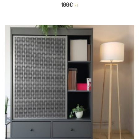
100
€
HT