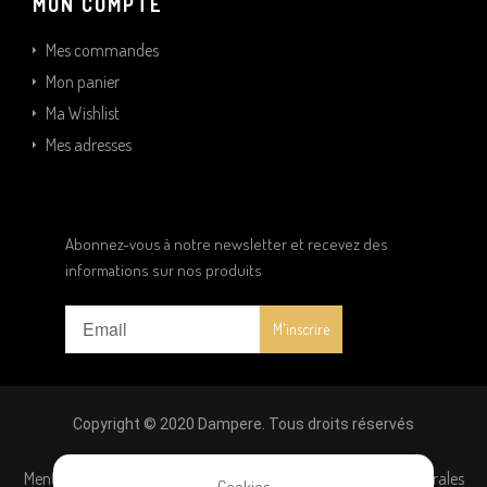
MON COMPTE
Mes commandes
Mon panier
Ma Wishlist
Mes adresses
Abonnez-vous à notre newsletter et recevez des
informations sur nos produits
Copyright © 2020 Dampere. Tous droits réservés
Mentions légales
|
Politique de confidentialité
|
Conditions générales
Cookies