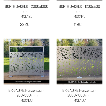
BORTH DACHER -
2000x1000
BORTH DACHER -
1200x800
mm
mm
MX17123
MG17143
232
€
119
€
HT
HT
BRIGADINE Horizontaal -
BRIGADINE Horizontal -
1200x800 mm
2000x1000 mm
MG17133
MX17107