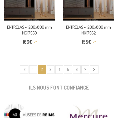
ENTRELAS -
1200x800 mm
ENTRELAS -
1200x800 mm
MG17550
MX17562
166
€
155
€
HT
HT
1
2
3
4
5
6
7
ILS NOUS FONT CONFIANCE