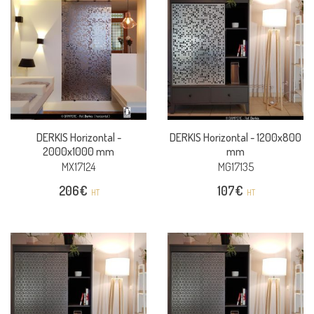
DERKIS Horizontal -
DERKIS Horizontal -
1200x800
2000x1000 mm
mm
MX17124
MG17135
206
€
107
€
HT
HT