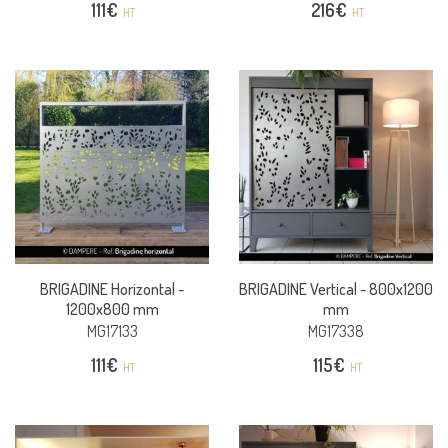
111
€
216
€
HT
HT
BRIGADINE Horizontal -
BRIGADINE Vertical -
800x1200
1200x800 mm
mm
MG17133
MG17338
111
€
115
€
HT
HT