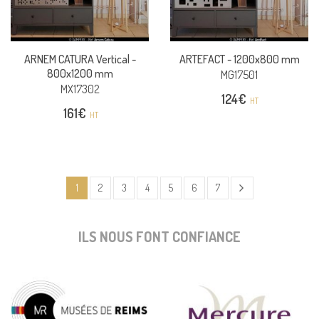
ARNEM CATURA Vertical -
ARTEFACT -
1200x800 mm
800x1200 mm
MG17501
MX17302
124
€
HT
161
€
HT
1
2
3
4
5
6
7
ILS NOUS FONT CONFIANCE