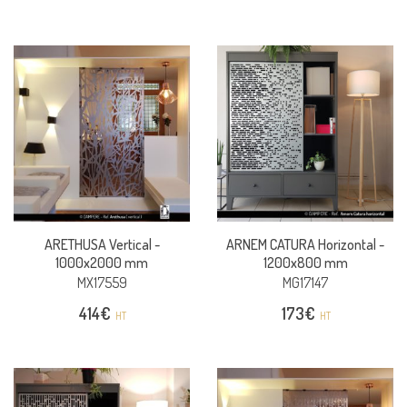
ARETHUSA Vertical -
ARNEM CATURA Horizontal -
1000x2000 mm
1200x800 mm
MX17559
MG17147
414
€
173
€
HT
HT