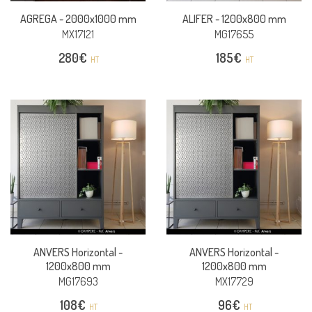
AGREGA -
2000x1000 mm
ALIFER -
1200x800 mm
MX17121
MG17655
280
€
185
€
HT
HT
ANVERS Horizontal -
ANVERS Horizontal -
1200x800 mm
1200x800 mm
MG17693
MX17729
108
€
96
€
HT
HT