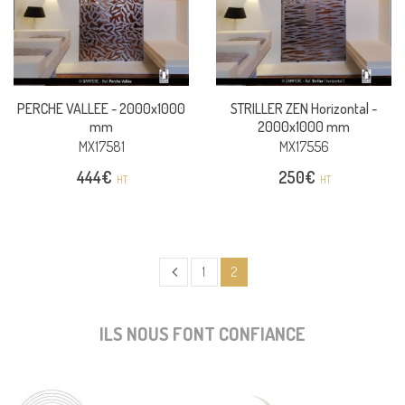
PERCHE VALLEE -
2000x1000
STRILLER ZEN Horizontal -
mm
2000x1000 mm
MX17581
MX17556
444
€
250
€
HT
HT
1
2
ILS NOUS FONT CONFIANCE