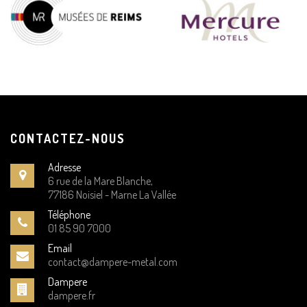
CONTACTEZ-NOUS
Adresse
6 rue de la Mare Blanche,
77186 Noisiel - Marne La Vallée
Téléphone
01 85 90 7000
Email
contact@dampere-metal.com
Dampere
dampere.fr