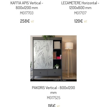
KAFFIA APIS Vertical -
LECAMETERE Horizontal -
800x1200 mm
1200x800 mm
MG17703
MG17137
258
€
120
€
HT
HT
PAKORIS Vertical -
800x1200
mm
MG17525
116
€
HT