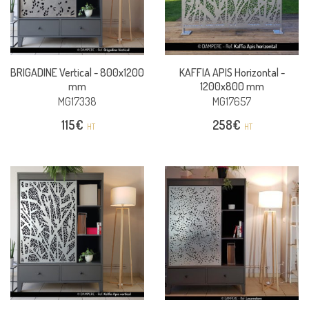
BRIGADINE Vertical -
800x1200
KAFFIA APIS Horizontal -
mm
1200x800 mm
MG17338
MG17657
115
€
258
€
HT
HT