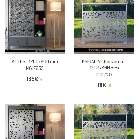
ALIFER -
1200x800 mm
BRIGADINE Horizontal -
1200x800 mm
MG17655
MG17133
185
€
HT
111
€
HT